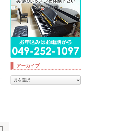
アーカイブ
ア
ー
カ
イ
ブ