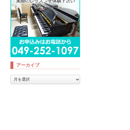
アーカイブ
ア
ー
カ
イ
ブ