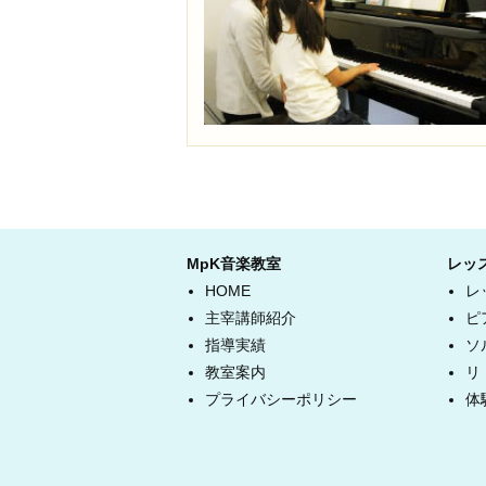
MpK音楽教室
レッ
HOME
レ
主宰講師紹介
ピ
指導実績
ソ
教室案内
リ
プライバシーポリシー
体