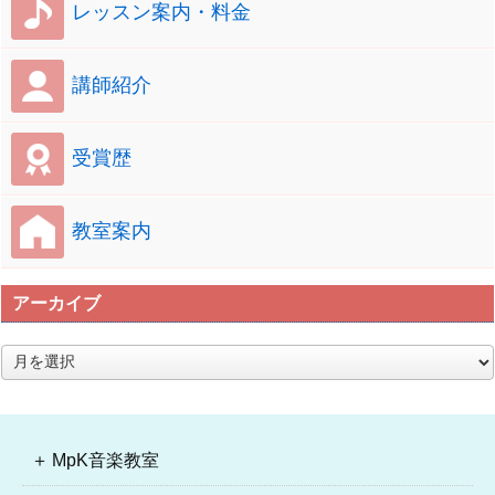
レッスン案内・料金
講師紹介
受賞歴
教室案内
アーカイブ
ア
ー
カ
イ
ブ
MpK音楽教室